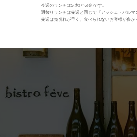
今週のランチは5(木)と6(金)です。
週替りランチは先週と同じで『アッシェ・パルマ
先週は売切れが早く、食べられないお客様が多か