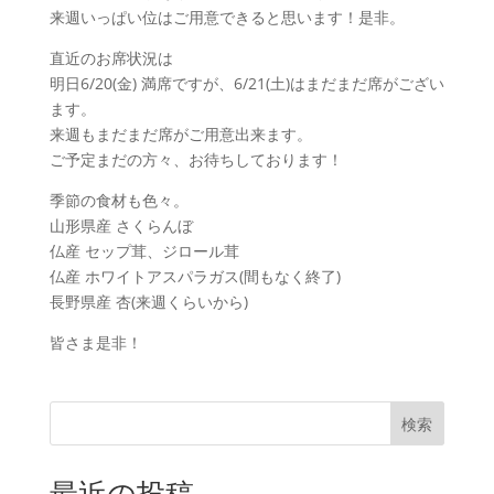
来週いっぱい位はご用意できると思います！是非。
直近のお席状況は
明日6/20(金) 満席ですが、6/21(土)はまだまだ席がござい
ます。
来週もまだまだ席がご用意出来ます。
ご予定まだの方々、お待ちしております！
季節の食材も色々。
山形県産 さくらんぼ
仏産 セップ茸、ジロール茸
仏産 ホワイトアスパラガス(間もなく終了)
長野県産 杏(来週くらいから)
皆さま是非！
検索
最近の投稿