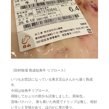
《田村牧場 熟成短角牛 リブロース》
いつもお世話になっている東京宝山さんから届く熟成
牛、
今回は短角牛リブロース。
掃除してかぶりの部分を試食しました。美味也…
旨味バクハツ。 落ち着いた肉質でドリップは無し、程好
いサシと甘味があり、ほのかに草の香り。